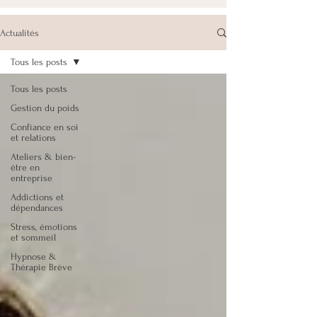
Actualités
Tous les posts
Tous les posts
Gestion du poids
Confiance en soi
et relations
Ateliers & bien-
être en
entreprise
Addictions et
dépendances
Stress, émotions
et sommeil
Hypnose &
Thérapie Brève