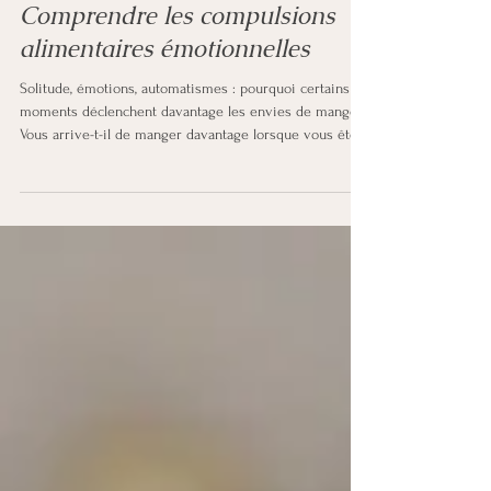
Pourquoi je mange surtout
quand je suis seul(e) ?
Comprendre les compulsions
alimentaires émotionnelles
Solitude, émotions, automatismes : pourquoi certains
moments déclenchent davantage les envies de manger
Vous arrive-t-il de manger davantage lorsque vous êtes
seul(e), le soir, ou dans des moments de vide
émotionnel ? Certaines personnes contrôlent facilement
leur alimentation en journée ou en présence des
autres… puis ressentent des envies beaucoup plus
fortes une fois seules chez elles. Ce comportement
n'est pas simplement une question de faim ou de
volonté. Il existe souve