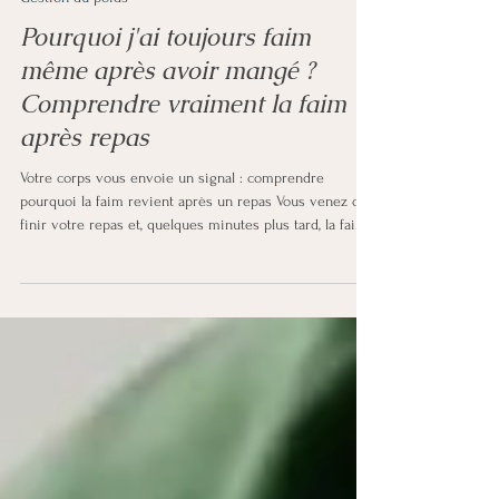
30 avr.
5 min de lecture
Gestion du poids
Pourquoi j'ai toujours faim
même après avoir mangé ?
Comprendre vraiment la faim
après repas
Votre corps vous envoie un signal : comprendre
pourquoi la faim revient après un repas Vous venez de
finir votre repas et, quelques minutes plus tard, la faim
est déjà là. Pas une légère envie de grignoter : une
vraie sensation de faim constante qui revient,
persistante. Si ce scénario vous est familier, vous n'êtes
pas seul. Et non, ce n'est pas une question de volonté.
C'est une question de mécanismes : physiologiques,
émotionnels, comportementaux qui méritent d'être
compri