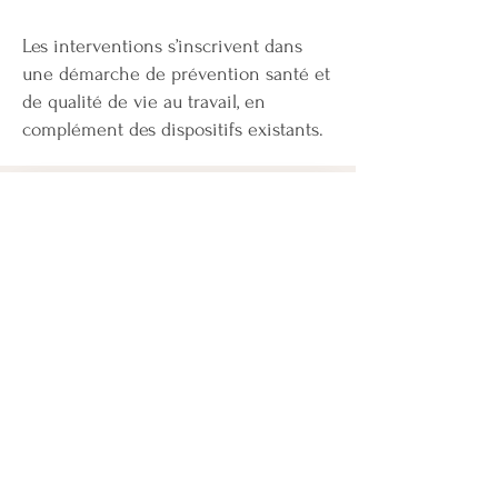
Les interventions s’inscrivent dans
une démarche de prévention santé et
de qualité de vie au travail, en
complément des dispositifs existants.
Objet de la demande
Demande de devis
Ateliers / conférences
Accompagnement individuel
QVCT / prévention
Je ne sais pas encore
Informations de contact
Prénom
*