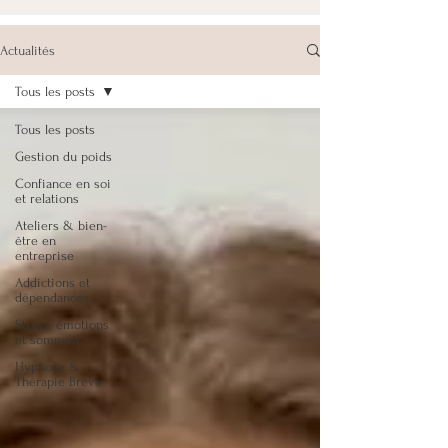
Actualités
Tous les posts
Tous les posts
Gestion du poids
Confiance en soi
et relations
Ateliers & bien-
être en
entreprise
Addictions et
dépendances
Stress, émotions
et sommeil
Hypnose &
Thérapie Brève