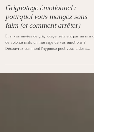
7 nov. 2025
5 min de lecture
Gestion du poids
Grignotage émotionnel :
pourquoi vous mangez sans
faim (et comment arrêter)
Et si vos envies de grignotage n’étaient pas un manque
de volonté mais un message de vos émotions ?
Découvrez comment l’hypnose peut vous aider à
comprendre, apaiser et transformer votre relation à la
nourriture, pour retrouver une liberté alimentaire
durable . Vous arrive-t-il de grignoter sans faim,
simplement pour apaiser un vide ou une tension ? Ce
n’est pas un manque de contrôle… c’est un message
intérieur à décoder. Vous connaissez cette situation ? Il
est 16h, vous v