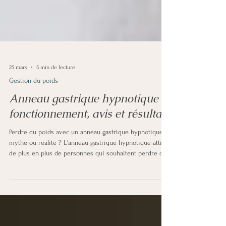
25 mars
5 min de lecture
Gestion du poids
Anneau gastrique hypnotique :
fonctionnement, avis et résultats
Perdre du poids avec un anneau gastrique hypnotique :
mythe ou réalité ? L'anneau gastrique hypnotique attire
de plus en plus de personnes qui souhaitent perdre du
poids sans chirurgie . Mais est-ce que ça fonctionne
vraiment ? Cet article vous explique le principe, les
résultats observés, pour qui c'est adapté, et ce que
comprend un accompagnement sérieux à Paris. L’anneau
gastrique hypnotique agit sur les mécanismes