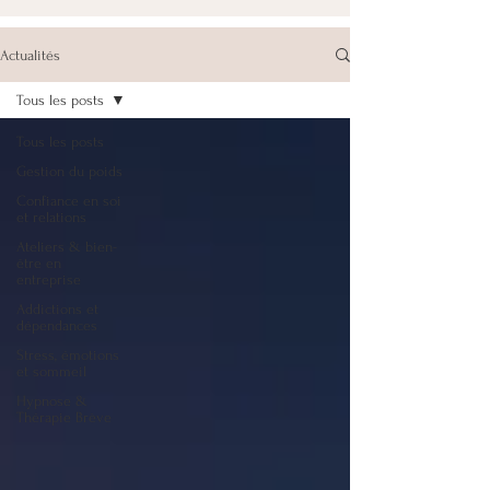
Actualités
Tous les posts
Tous les posts
Gestion du poids
Confiance en soi
et relations
Ateliers & bien-
être en
entreprise
Addictions et
dépendances
Stress, émotions
et sommeil
Hypnose &
Thérapie Brève