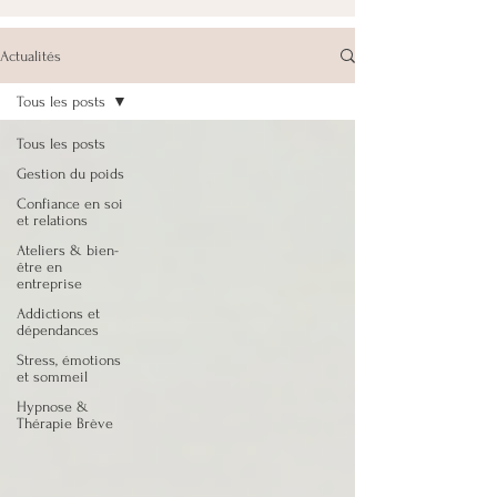
Actualités
Tous les posts
Tous les posts
Gestion du poids
Confiance en soi
et relations
Ateliers & bien-
être en
entreprise
Addictions et
dépendances
Stress, émotions
et sommeil
Hypnose &
Thérapie Brève