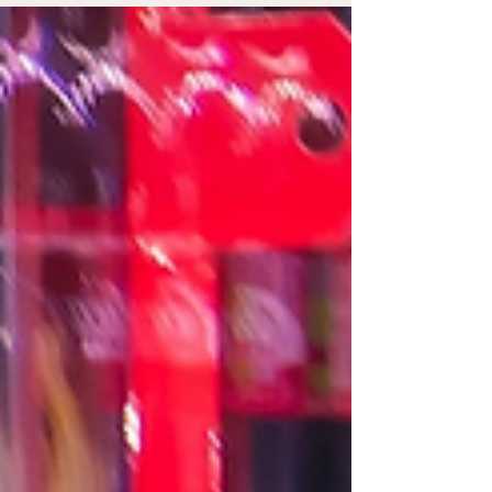
sans régime ni frustration. Introduction Vous en avez
assez des régimes qui ne tiennent pas ? Vous voulez
maigrir vite naturellement , sans frustration, sans effet
yoyo et surtout sans mettre votre santé en danger ?
Bonne nouvelle : il existe des méthodes efficaces pour
maigrir vite naturellement, loin des régimes extrêmes.
Dans cet article, nous vous dévoilons 5 méthodes