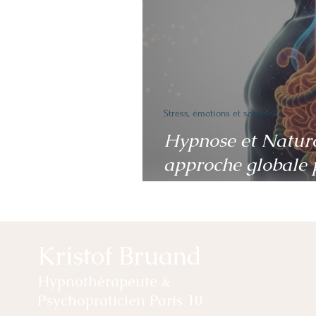
Stress, émotions et sommeil
Hypnose et Naturo
approche globale 
corps et l’esprit
Kristof Bruand
Hypnothérapeute &
Psychopraticien Paris 10