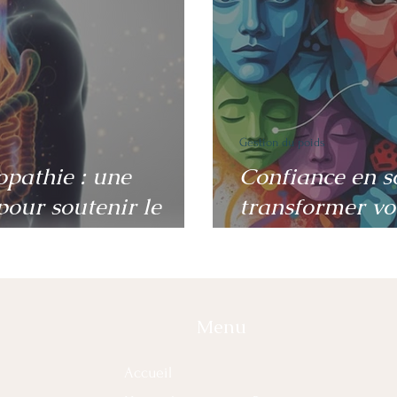
Gestion du poids
pathie : une
Confiance en s
pour soutenir le
transformer vot
corps
Menu
Accueil