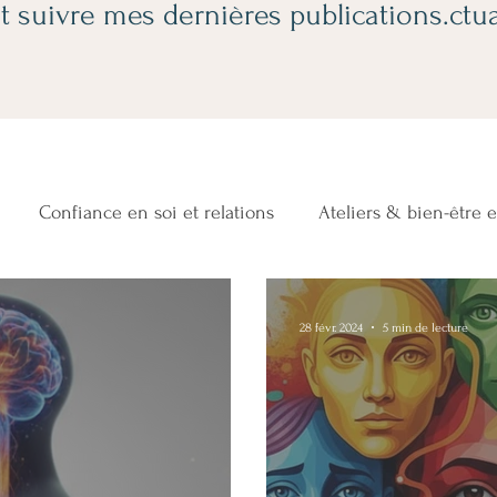
t suivre mes dernières publications.ctua
Confiance en soi et relations
Ateliers & bien-être 
Stress, émotions et sommeil
Hypnose & Thérapie Brèv
28 févr. 2024
5 min de lecture