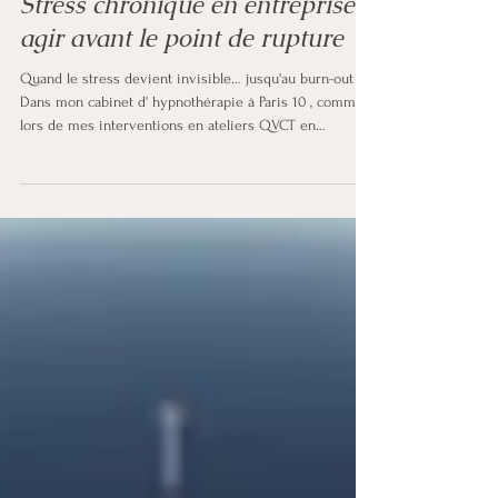
6 févr.
6 min de lecture
Stress, émotions et sommeil
Stress chronique en entreprise :
agir avant le point de rupture
Quand le stress devient invisible… jusqu'au burn-out
Dans mon cabinet d' hypnothérapie à Paris 10 , comme
lors de mes interventions en ateliers QVCT en
entreprise , j'entends cette phrase régulièrement : « Ce
n'était pas si grave… jusqu'à ce que ça le devienne. » Le
stress chronique ne surgit pas brutalement. Il s'installe
progressivement, s'infiltre dans les habitudes
professionnelles , s'ancre dans le quotidien. On
s'adapte. On compense. On tient. Jusqu'au moment où
le men