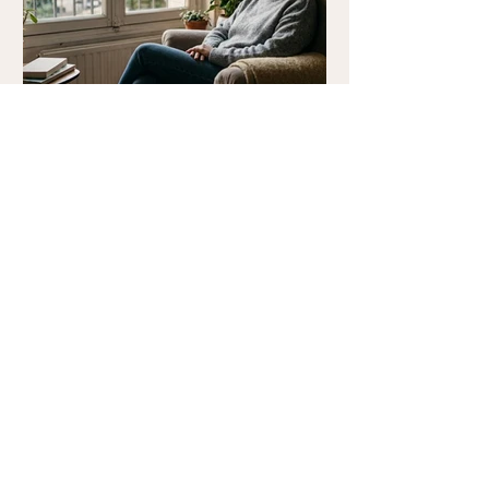
Pourquoi je n'arrive pas à
lâcher prise ? Comprendre
le besoin de contrôle